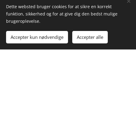
Dette websted bruger cookies for at sikre en korrekt
Vi ligger på den dejlige Kær
funktion, sikkerhed og for at give dig den bedst mulige
Halvø på Als, 7 km fra
brugeroplevelse.
Sønderborgs centrum og 1,5 km
fra Sønderborg lufthavn.
Accepter kun nødvendige
Accepter alle
Kom i gang
Lav din egen hjemmeside gratis!
Her er mange
udflugtsmål, bl.a.:
Museet på Sønderborg Slot,
Dybbøl Mølle,
Dybbøl Historeicenter,
Oplevelsesparken Universe,