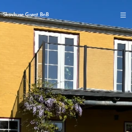
Skovhuse Grønt BnB