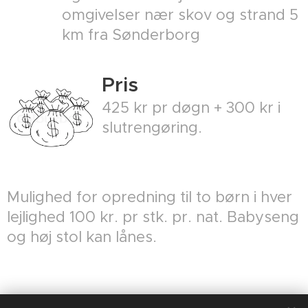
omgivelser nær skov og strand 5
km fra Sønderborg
Pris
425 kr pr døgn + 300 kr i
slutrengøring.
Mulighed for opredning til to børn i hver
lejlighed 100 kr. pr stk. pr. nat. Babyseng
og høj stol kan lånes.
Hvor?